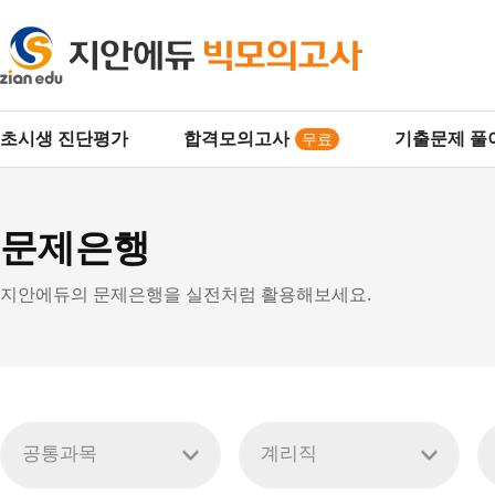
주
초시생 진단평가
합격모의고사
기출문제 풀
무료
요
문제은행
메
지안에듀의 문제은행을 실전처럼 활용해보세요.
뉴
공통과목
계리직