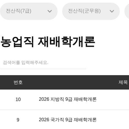
전산직(7급)
전산직(군무원)
농업직 재배학개론
번
번호
제목
호,
제
목,
cbt
2026 지방직 9급 재배학개론
10
버
튼,
해
2026 국가직 9급 재배학개론
9
설
보