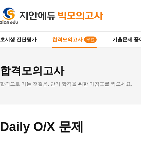
주
초시생 진단평가
합격모의고사
기출문제 풀
무료
요
합격모의고사
메
합격으로 가는 첫걸음, 단기 합격을 위한 마침표를 찍으세요.
뉴
Daily O/X 문제