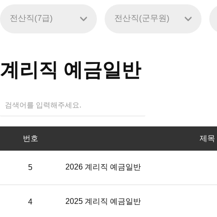
전산직(7급)
전산직(군무원)
계리직 예금일반
번
번호
제목
호,
제
목,
cbt
2026 계리직 예금일반
5
버
튼,
해
2025 계리직 예금일반
4
설
보