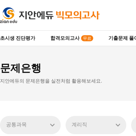
주
초시생 진단평가
합격모의고사
기출문제 풀
무료
요
문제은행
메
지안에듀의 문제은행을 실전처럼 활용해보세요.
뉴
공통과목
계리직