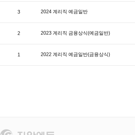
기
버
2024 계리직 예금일반
3
튼,
문
제
다
2023 계리직 금융상식(예금일반)
2
운
버
튼,
문
2022 계리직 예금일반(금융상식)
1
제
+해
설
다
운
버
튼,
해
설
동
영
상
버
튼