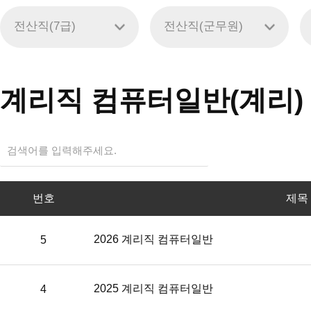
전산직(7급)
전산직(군무원)
계리직 컴퓨터일반(계리)
번
번호
제목
호,
제
목,
cbt
2026 계리직 컴퓨터일반
5
버
튼,
해
2025 계리직 컴퓨터일반
4
설
보