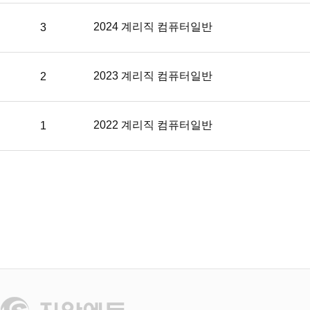
기
버
2024 계리직 컴퓨터일반
3
튼,
문
제
다
2023 계리직 컴퓨터일반
2
운
버
튼,
문
2022 계리직 컴퓨터일반
1
제
+해
설
다
운
버
튼,
해
설
동
영
상
버
튼