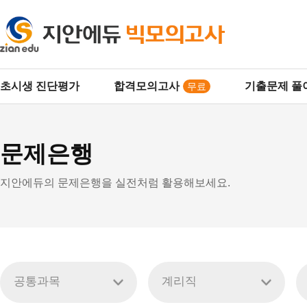
주
초시생 진단평가
합격모의고사
기출문제 풀
무료
요
문제은행
메
지안에듀의 문제은행을 실전처럼 활용해보세요.
뉴
공통과목
계리직